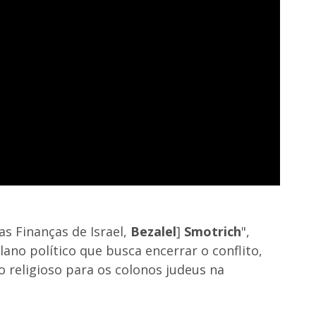
s Finanças de Israel,
Bezalel
]
Smotrich
",
lano político que busca encerrar o conflito,
 religioso para os colonos judeus na