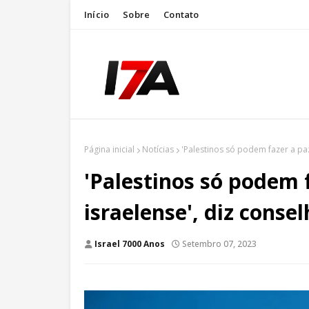
Início
Sobre
Contato
Página inicial
Notícias
'Palestinos só podem fazer a paz
'Palestinos só podem 
israelense', diz conse
Israel 7000 Anos
Setembro 07, 2023