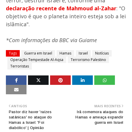
terror, destruir Israel e, conforme uma
declaração recente de Mahmoud al-Zahar
: "O
objetivo é que o planeta inteiro esteja sob a lei
islâmica".
*Com informações da BBC via Guiame
Tags
Guerra em Israel
Hamas
Israel
Notícias
Operação Tempestade Al-Aqsa
Terrorismo Palestino
Terroristas
ANTIGOS
MAIS RECENTES
Pastor diz haver 'raízes
Irã comemora ataques do
satânicas' no ataque do
Hamas e ameaça expandir
Hamas a Israel: 'Foi
guerra em Israel
diabólico' | Opinião