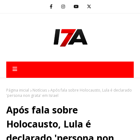
Página inicial
Notícias
Após fala sobre Holocausto, Lula é declarado
'persona non grata' em Israel
Após fala sobre
Holocausto, Lula é
declarado 'persona non