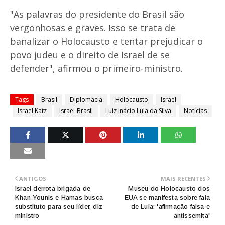
"As palavras do presidente do Brasil são
vergonhosas e graves. Isso se trata de
banalizar o Holocausto e tentar prejudicar o
povo judeu e o direito de Israel de se
defender", afirmou o primeiro-ministro.
Tags
Brasil
Diplomacia
Holocausto
Israel
Israel Katz
Israel-Brasil
Luiz Inácio Lula da Silva
Notícias
ANTIGOS
MAIS RECENTES
Israel derrota brigada de
Museu do Holocausto dos
Khan Younis e Hamas busca
EUA se manifesta sobre fala
substituto para seu líder, diz
de Lula: 'afirmação falsa e
ministro
antissemita'