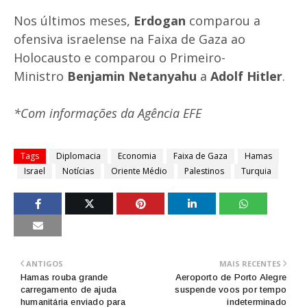
Nos últimos meses,
Erdogan
comparou a
ofensiva israelense na Faixa de Gaza ao
Holocausto e comparou o Primeiro-
Ministro
Benjamin Netanyahu
a
Adolf Hitler
.
*Com informações da Agência EFE
Tags
Diplomacia
Economia
Faixa de Gaza
Hamas
Israel
Notícias
Oriente Médio
Palestinos
Turquia
ANTIGOS
MAIS RECENTES
Hamas rouba grande
Aeroporto de Porto Alegre
carregamento de ajuda
suspende voos por tempo
humanitária enviado para
indeterminado