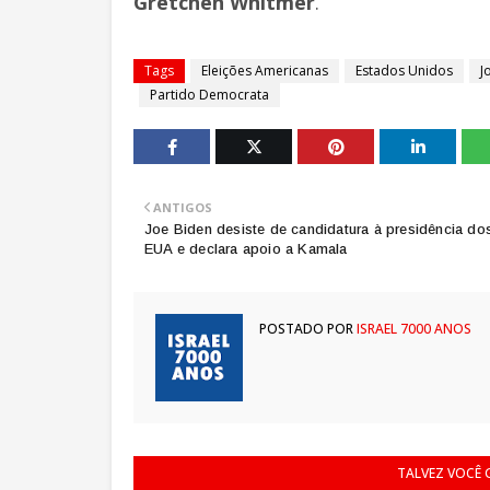
Gretchen Whitmer
.
Tags
Eleições Americanas
Estados Unidos
J
Partido Democrata
ANTIGOS
Joe Biden desiste de candidatura à presidência do
EUA e declara apoio a Kamala
POSTADO POR
ISRAEL 7000 ANOS
TALVEZ VOCÊ