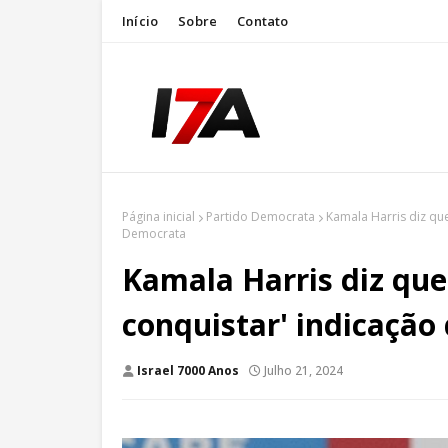
Início
Sobre
Contato
Página inicial
Partido Democrata
Kamala Harris diz que
Democrata
Kamala Harris diz que
conquistar' indicação
Israel 7000 Anos
Julho 21, 2024