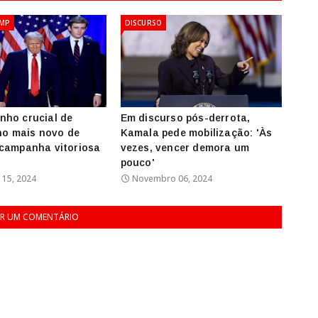
MP
DISCURSO
nho crucial de
Em discurso pós-derrota,
lho mais novo de
Kamala pede mobilização: 'Às
 campanha vitoriosa
vezes, vencer demora um
pouco'
15, 2024
Novembro 06, 2024
R UM COMENTÁRIO