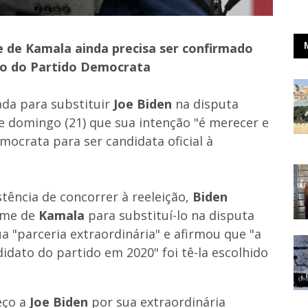
 de Kamala ainda precisa ser confirmado
ão do Partido Democrata
ada para substituir
Joe Biden
na disputa
te domingo (21) que sua intenção "é merecer e
mocrata para ser candidata oficial à
stência de concorrer à reeleição,
Biden
nome de
Kamala
para substituí-lo na disputa
ua "parceria extraordinária" e afirmou que "a
dato do partido em 2020" foi tê-la escolhido
eço a
Joe Biden
por sua extraordinária