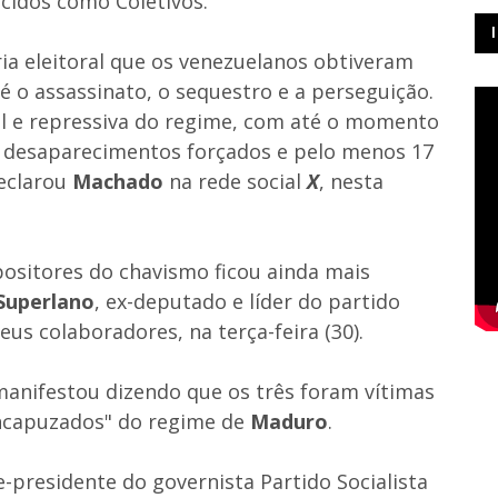
ecidos como Coletivos.
ria eleitoral que os venezuelanos obtiveram
é o assassinato, o sequestro e a perseguição.
el e repressiva do regime, com até o momento
11 desaparecimentos forçados e pelo menos 17
declarou
Machado
na rede social
X
, nesta
ositores do chavismo ficou ainda mais
Superlano
, ex-deputado e líder do partido
eus colaboradores, na terça-feira (30).
manifestou dizendo que os três foram vítimas
encapuzados" do regime de
Maduro
.
ce-presidente do governista Partido Socialista