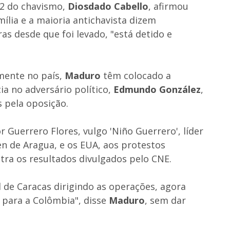
 2 do chavismo,
Diosdado Cabello
, afirmou
mília e a maioria antichavista dizem
as desde que foi levado, "está detido e
mente no país,
Maduro
têm colocado a
ia no adversário político,
Edmundo González
,
 pela oposição.
r Guerrero Flores, vulgo 'Niño Guerrero', líder
n de Aragua, e os EUA, aos protestos
ra os resultados divulgados pelo CNE.
l de Caracas dirigindo as operações, agora
 para a Colômbia", disse
Maduro
, sem dar