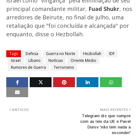
Israel como "vingança" pela eliminação de seu
principal comandante militar,
Fuad Shukr
, nos
arredores de Beirute, no final de julho, uma
retaliação que "foi concluída e alcançada" por
enquanto, disse o Hezbollah.
Tags
Defesa
Guerra no Norte
Hezbollah
IDF
Israel
Líbano
Notícias
Oriente Médio
Rumores de Guerra
Terrorismo
ANTIGOS
MAIS RECENTES
Telegram diz que cumpre
com as leis da UE e Pavel
Durov 'não tem nada a
esconder'