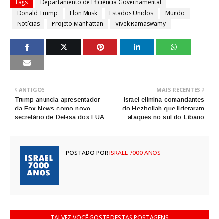
Tags
Departamento de Eficiência Governamental
Donald Trump
Elon Musk
Estados Unidos
Mundo
Notícias
Projeto Manhattan
Vivek Ramaswamy
ANTIGOS
MAIS RECENTES
Trump anuncia apresentador
Israel elimina comandantes
da Fox News como novo
do Hezbollah que lideraram
secretário de Defesa dos EUA
ataques no sul do Líbano
POSTADO POR
ISRAEL 7000 ANOS
TALVEZ VOCÊ GOSTE DESTAS POSTAGENS