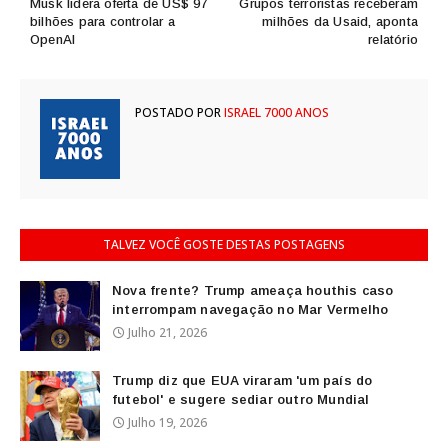
Musk lidera oferta de US$ 97
Grupos terroristas receberam
bilhões para controlar a
milhões da Usaid, aponta
OpenAI
relatório
POSTADO POR
ISRAEL 7000 ANOS
TALVEZ VOCÊ GOSTE DESTAS POSTAGENS
Nova frente? Trump ameaça houthis caso
interrompam navegação no Mar Vermelho
Julho 21, 2026
Trump diz que EUA viraram 'um país do
futebol' e sugere sediar outro Mundial
Julho 19, 2026