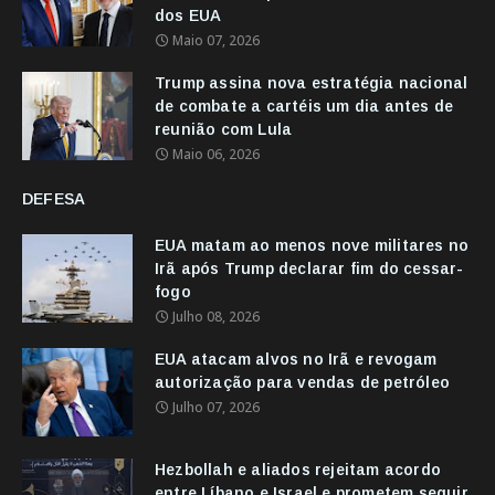
dos EUA
Maio 07, 2026
Trump assina nova estratégia nacional
de combate a cartéis um dia antes de
reunião com Lula
Maio 06, 2026
DEFESA
EUA matam ao menos nove militares no
Irã após Trump declarar fim do cessar-
fogo
Julho 08, 2026
EUA atacam alvos no Irã e revogam
autorização para vendas de petróleo
Julho 07, 2026
Hezbollah e aliados rejeitam acordo
entre Líbano e Israel e prometem seguir