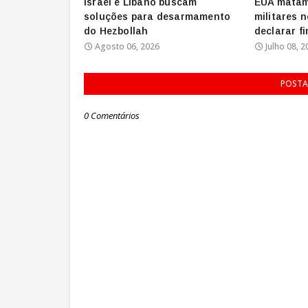
Israel e Líbano buscam
EUA matam
soluções para desarmamento
militares 
do Hezbollah
declarar f
Agosto 06, 2026
Julho 08, 2
POSTA
0 Comentários