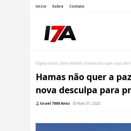
Início
Sobre
Contato
Página inicial
Steve Witkoff
Hamas não quer a paz: terr
Hamas não quer a paz:
nova desculpa para p
Israel 7000 Anos
Maio 31, 2025