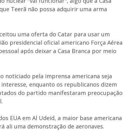
o nuclear "vai funcionar", algo que a Casa
r que Teerã não possa adquirir uma arma
ceitou uma oferta do Catar para usar um
ão presidencial oficial americano Força Aérea
pessoal após deixar a Casa Branca por meio
o noticiado pela imprensa americana seja
e interesse, enquanto os republicanos dizem
putados do partido manifestaram preocupação
.
dos EUA em Al Udeid, a maior base americana
erá ali uma demonstração de aeronaves.