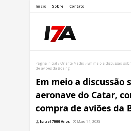
Início
Sobre
Contato
Página inicial
Oriente Médio
Em meio a discussão sob
de aviões da Boeing
Em meio a discussão 
aeronave do Catar, c
compra de aviões da 
Israel 7000 Anos
Maio 14, 2025