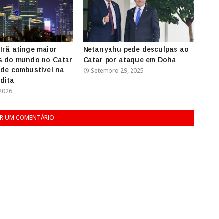
Irã atinge maior
Netanyahu pede desculpas ao
s do mundo no Catar
Catar por ataque em Doha
 de combustível na
Setembro 29, 2025
dita
2026
R UM COMENTÁRIO