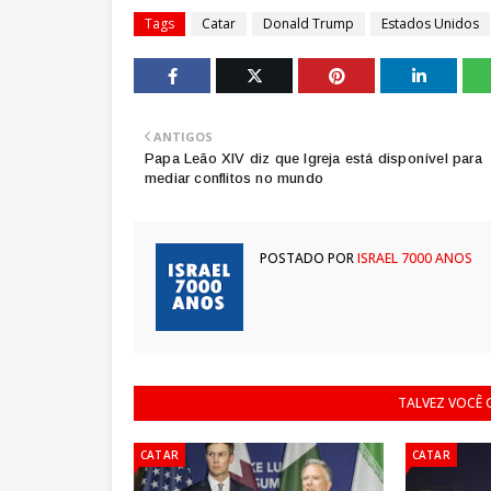
Tags
Catar
Donald Trump
Estados Unidos
ANTIGOS
Papa Leão XIV diz que Igreja está disponível para
mediar conflitos no mundo
POSTADO POR
ISRAEL 7000 ANOS
TALVEZ VOCÊ
CATAR
CATAR