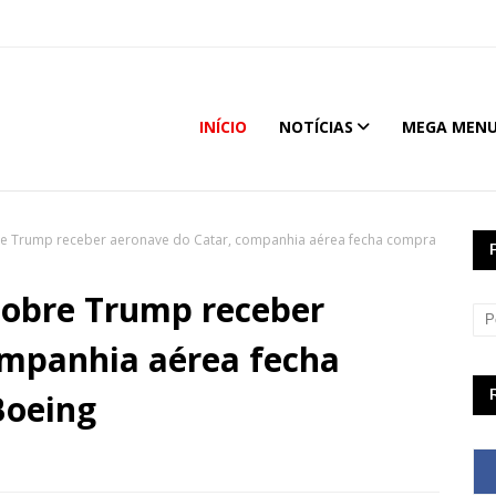
INÍCIO
NOTÍCIAS
MEGA MEN
re Trump receber aeronave do Catar, companhia aérea fecha compra
sobre Trump receber
ompanhia aérea fecha
Boeing