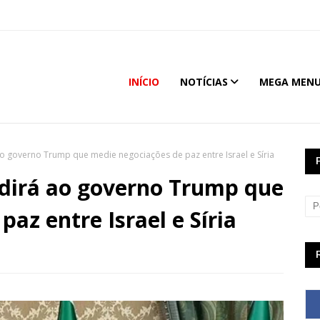
INÍCIO
NOTÍCIAS
MEGA MEN
o governo Trump que medie negociações de paz entre Israel e Síria
dirá ao governo Trump que
az entre Israel e Síria