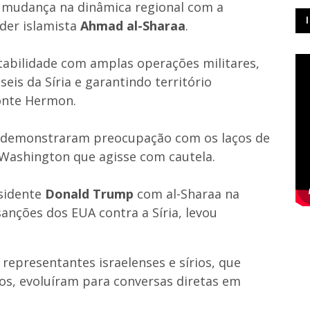
ma mudança na dinâmica regional com a
íder islamista
Ahmad al-Sharaa
.
tabilidade com amplas operações militares,
eis da Síria e garantindo território
Monte Hermon.
es demonstraram preocupação com os laços de
 Washington que agisse com cautela.
esidente
Donald Trump
com al-Sharaa na
sanções dos EUA contra a Síria, levou
epresentantes israelenses e sírios, que
s, evoluíram para conversas diretas em