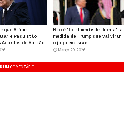
e que Arábia
Não é 'totalmente de direita': a
atar e Paquistão
medida de Trump que vai virar
s Acordos de Abraão
o jogo em Israel
026
Março 29, 2026
R UM COMENTÁRIO