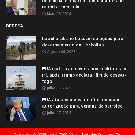
de combate a cartéis um dia antes de
reunião com Lula
Maio 06, 2026
DEFESA
Israel e Líbano buscam soluções para
desarmamento do Hezbollah
Agosto 06, 2026
EUA matam ao menos nove militares no
Irã após Trump declarar fim do cessar-
fogo
Julho 08, 2026
EUA atacam alvos no Irã e revogam
autorização para vendas de petróleo
Julho 07, 2026
Copyright ©
2026
Israel 7000 Anos - Notícias De Israel Em