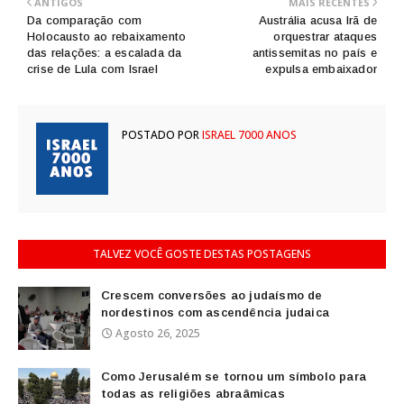
ANTIGOS
MAIS RECENTES
Da comparação com
Austrália acusa Irã de
Holocausto ao rebaixamento
orquestrar ataques
das relações: a escalada da
antissemitas no país e
crise de Lula com Israel
expulsa embaixador
POSTADO POR
ISRAEL 7000 ANOS
TALVEZ VOCÊ GOSTE DESTAS POSTAGENS
Crescem conversões ao judaísmo de
nordestinos com ascendência judaica
Agosto 26, 2025
Como Jerusalém se tornou um símbolo para
todas as religiões abraâmicas