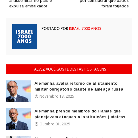
antissemitas no país e
por considerar que dados
expulsa embaixador
foram forjados
POSTADO POR
ISRAEL 7000 ANOS
TALVEZ VOCÊ GOSTE DESTAS POSTAGENS
Alemanha avalia retorno de alistamento
militar obrigatório diante de ameaça russa
Novembro 13, 2025
Alemanha prende membros do Hamas que
planejavam ataques a instituições judaicas
Outubro 01, 2025