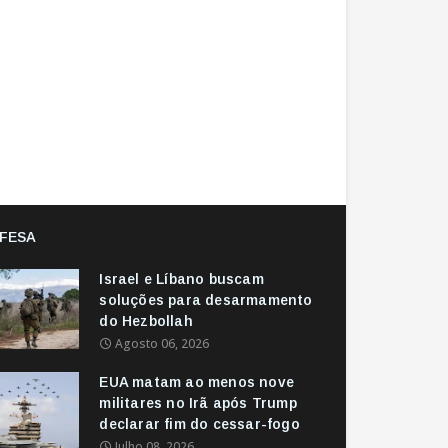
FESA
Israel e Líbano buscam
soluções para desarmamento
do Hezbollah
Agosto 06, 2026
EUA matam ao menos nove
militares no Irã após Trump
declarar fim do cessar-fogo
Julho 08, 2026