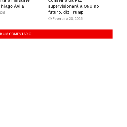
rta o militante
Conselho da Paz
 Thiago Ávila
supervisionará a ONU no
futuro, diz Trump
026
Fevereiro 20, 2026
R UM COMENTÁRIO