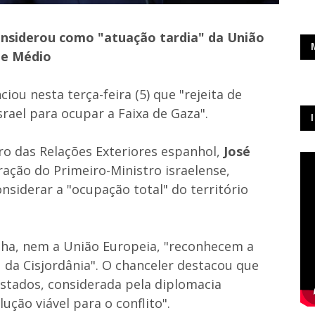
considerou como "atuação tardia" da União
te Médio
iou nesta terça-feira (5) que "rejeita de
rael para ocupar a Faixa de Gaza".
ro das Relações Exteriores espanhol,
José
ração do Primeiro-Ministro israelense,
onsiderar a "ocupação total" do território
nha, nem a União Europeia, "reconhecem a
 da Cisjordânia". O chanceler destacou que
Estados, considerada pela diplomacia
ução viável para o conflito".