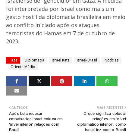
israelense de "genocídio" em Gaza. A medida
foi interpretada por Israel como mais um
gesto hostil da diplomacia brasileira em meio
ao conflito iniciado após os ataques
terroristas do Hamas em 7 de outubro de
2023.
Tags
Diplomacia
Israel Katz
Israel-Brasil
Notícias
Oriente Médio
ANTIGOS
MAIS RECENTES
Após Lula recusar
O que significa colocar
embaixador, Israel coloca em
relações em 'nível
'nível inferior' relações com
diplomático inferior', como
Brasil
Israel fez com o Brasil