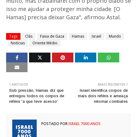
muito, mas trabalharei com o próprio diabo se
isso me ajudar a proteger minha cidade. [O
Hamas] precisa deixar Gaza", afirmou Astal.
Tags
Clãs
Faixa de Gaza
Hamas
Israel
Mundo
Notícias
Oriente Médio
ANTIGOS
MAIS RECENTES
Sob pressão, Hamas diz que
Israel identifica corpos de
entregou todos os corpos de
mais dois reféns e ameaça
reféns 'a que teve acesso'
retomar combates
POSTADO POR
ISRAEL 7000 ANOS