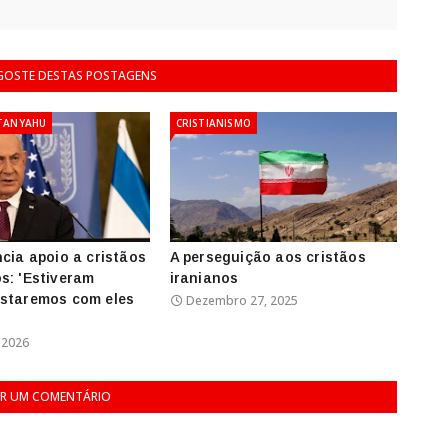
 GOSTE DESTAS POSTAGENS
ETANYAHU
CRISTIANISMO
ncia apoio a cristãos
A perseguição aos cristãos
s: 'Estiveram
iranianos
estaremos com eles
Dezembro 27, 2025
, 2026
R UM COMENTÁRIO