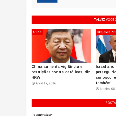
TALVEZ VOCÊ
CHINA
BENJAMIN N
China aumenta vigilância e
Israel anu
restrições contra católicos, diz
perseguido
HRW
conosco, 
também'
Abril 17, 2026
Janeiro 06
POSTA
0 Comentários