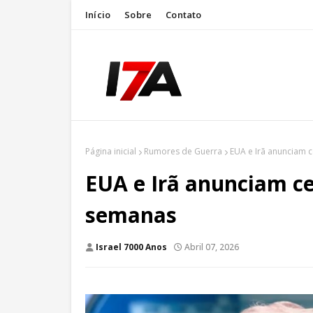
Início
Sobre
Contato
Página inicial
Rumores de Guerra
EUA e Irã anunciam 
EUA e Irã anunciam c
semanas
Israel 7000 Anos
Abril 07, 2026