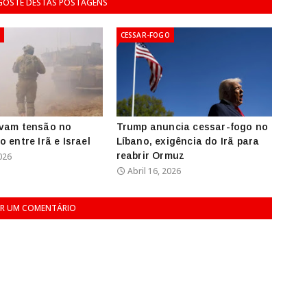
 GOSTE DESTAS POSTAGENS
CESSAR-FOGO
evam tensão no
Trump anuncia cessar-fogo no
 entre Irã e Israel
Líbano, exigência do Irã para
reabrir Ormuz
026
Abril 16, 2026
R UM COMENTÁRIO