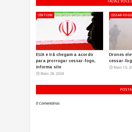
TALVEZ VOCÊ
CENTCOM
CESSAR-FOGO
EUA e Irã chegam a acordo
Drones el
para prorrogar cessar-fogo,
cessar-fogo
informa site
Maio 10, 2
Maio 28, 2026
POSTA
0 Comentários