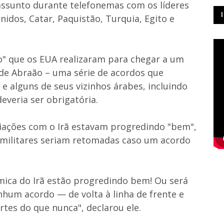
 assunto durante telefonemas com os líderes
idos, Catar, Paquistão, Turquia, Egito e
o" que os EUA realizaram para chegar a um
 de Abraão – uma série de acordos que
 e alguns de seus vizinhos árabes, incluindo
everia ser obrigatória.
iações com o Irã estavam progredindo "bem",
s militares seriam retomadas caso um acordo
mica do Irã estão progredindo bem! Ou será
hum acordo — de volta à linha de frente e
tes do que nunca", declarou ele.