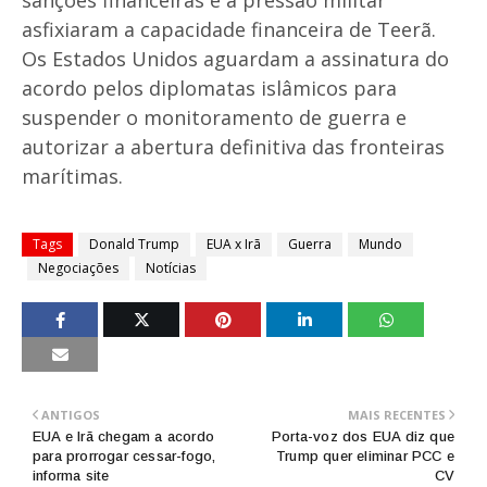
sanções financeiras e a pressão militar
asfixiaram a capacidade financeira de Teerã.
Os Estados Unidos aguardam a assinatura do
acordo pelos diplomatas islâmicos para
suspender o monitoramento de guerra e
autorizar a abertura definitiva das fronteiras
marítimas.
Tags
Donald Trump
EUA x Irã
Guerra
Mundo
Negociações
Notícias
ANTIGOS
MAIS RECENTES
EUA e Irã chegam a acordo
Porta-voz dos EUA diz que
para prorrogar cessar-fogo,
Trump quer eliminar PCC e
informa site
CV