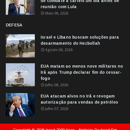
de combate a cartéis um dia antes de
reunião com Lula
Maio 06, 2026
DEFESA
Israel e Líbano buscam soluções para
desarmamento do Hezbollah
Agosto 06, 2026
EUA matam ao menos nove militares no
Irã após Trump declarar fim do cessar-
fogo
Julho 08, 2026
EUA atacam alvos no Irã e revogam
autorização para vendas de petróleo
Julho 07, 2026
Copyright ©
2026
Israel 7000 Anos - Notícias De Israel Em