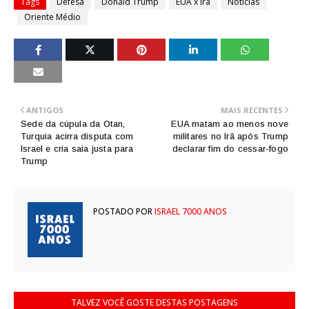
Tags
Defesa
Donald Trump
EUA x Irã
Notícias
Oriente Médio
ANTIGOS
MAIS RECENTES
Sede da cúpula da Otan,
EUA matam ao menos nove
Turquia acirra disputa com
militares no Irã após Trump
Israel e cria saia justa para
declarar fim do cessar-fogo
Trump
POSTADO POR
ISRAEL 7000 ANOS
TALVEZ VOCÊ GOSTE DESTAS POSTAGENS