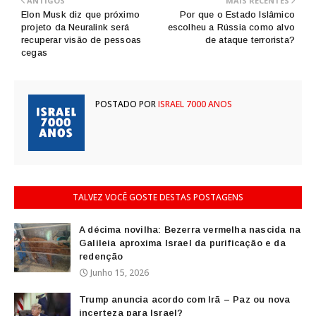
ANTIGOS
MAIS RECENTES
Elon Musk diz que próximo
Por que o Estado Islâmico
projeto da Neuralink será
escolheu a Rússia como alvo
recuperar visão de pessoas
de ataque terrorista?
cegas
POSTADO POR
ISRAEL 7000 ANOS
TALVEZ VOCÊ GOSTE DESTAS POSTAGENS
A décima novilha: Bezerra vermelha nascida na
Galileia aproxima Israel da purificação e da
redenção
Junho 15, 2026
Trump anuncia acordo com Irã – Paz ou nova
incerteza para Israel?