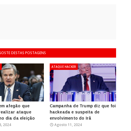
 GOSTE DESTAS POSTAGENS
4
ATAQUE HACKER
em afegão que
Campanha de Trump diz que foi
realizar ataque
hackeada e suspeita de
no dia da eleição
envolvimento do Irã
8, 2024
Agosto 11, 2024