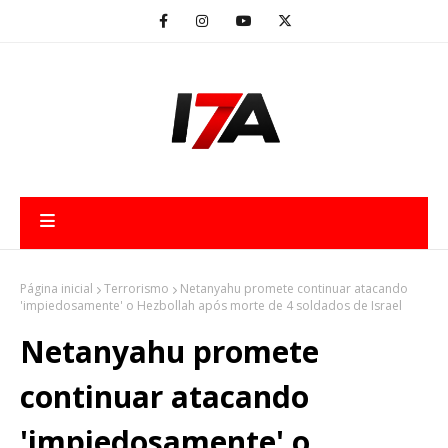
Página inicial
Terrorismo
Netanyahu promete continuar atacando
'impiedosamente' o Hezbollah após morte de 4 soldados de Israel
Netanyahu promete
continuar atacando
'impiedosamente' o