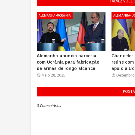
TALVEZ VOCÊ
ALEMANHA-UCRÂNIA
ALEMANHA-U
Alemanha anuncia parceria
Chanceler
com Ucrânia para fabricação
reúne com 
de armas de longo alcance
apoio à Uc
Maio 28, 2025
Dezembro 
POSTA
0 Comentários