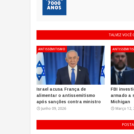
TALVEZ VOCÊ
ANTISSEMITISMO
ANTISSEMITI
Israel acusa França de
FBI invest
alimentar o antissemitismo
armado a 
após sanções contra ministro
Michigan
Junho 09, 2026
Março 12, 
POSTA