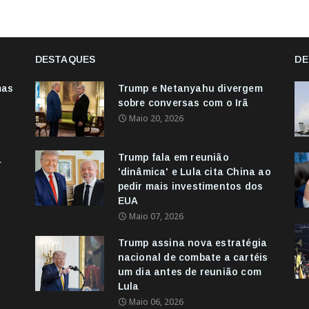
DESTAQUES
DE
mas
Trump e Netanyahu divergem
sobre conversas com o Irã
Maio 20, 2026
Trump fala em reunião
a
'dinâmica' e Lula cita China ao
pedir mais investimentos dos
EUA
Maio 07, 2026
Trump assina nova estratégia
nacional de combate a cartéis
s
um dia antes de reunião com
Lula
Maio 06, 2026