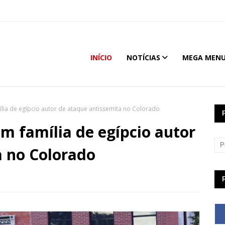
INÍCIO
NOTÍCIAS
MEGA MEN
ia de egípcio autor de ataque antissemita no Colorado
m família de egípcio autor
a no Colorado