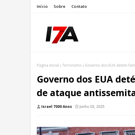
Início
Sobre
Contato
Página inicial
Terrorismo
Governo dos EUA detém famíl
Governo dos EUA deté
de ataque antissemit
Israel 7000 Anos
Junho 03, 2025