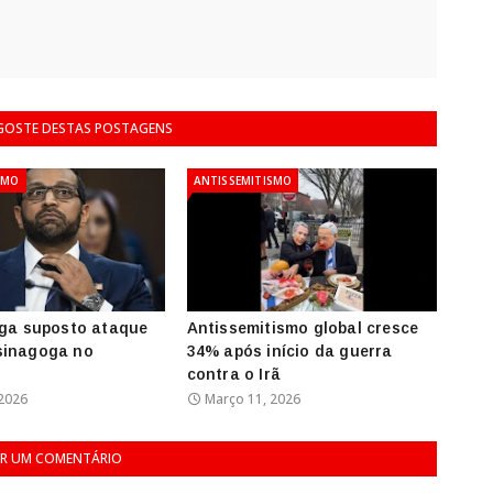
 GOSTE DESTAS POSTAGENS
SMO
ANTISSEMITISMO
iga suposto ataque
Antissemitismo global cresce
sinagoga no
34% após início da guerra
contra o Irã
2026
Março 11, 2026
R UM COMENTÁRIO