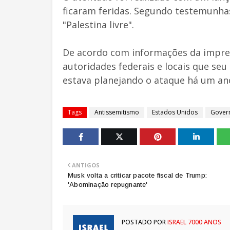
ficaram feridas. Segundo testemunhas
"Palestina livre".
De acordo com informações da impren
autoridades federais e locais que seu
estava planejando o ataque há um an
Tags
Antissemitismo
Estados Unidos
Gover
ANTIGOS
Musk volta a criticar pacote fiscal de Trump:
'Abominação repugnante'
POSTADO POR
ISRAEL 7000 ANOS