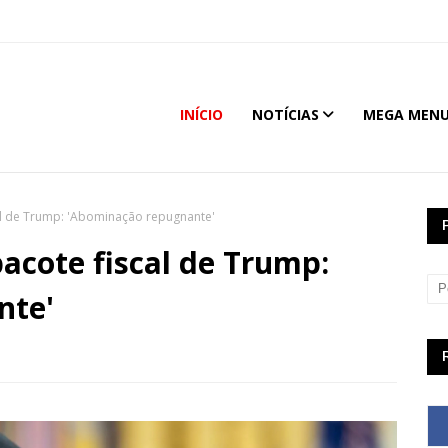
INÍCIO
NOTÍCIAS
MEGA MEN
scal de Trump: 'Abominação repugnante'
pacote fiscal de Trump:
nte'