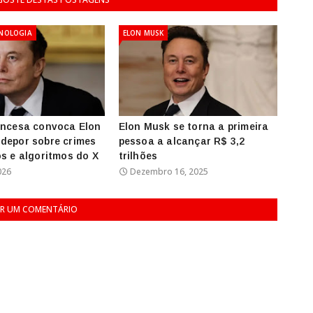
CNOLOGIA
ELON MUSK
ancesa convoca Elon
Elon Musk se torna a primeira
depor sobre crimes
pessoa a alcançar R$ 3,2
os e algoritmos do X
trilhões
026
Dezembro 16, 2025
R UM COMENTÁRIO