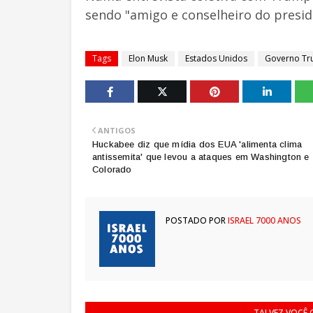
sendo "amigo e conselheiro do presid
Tags
Elon Musk
Estados Unidos
Governo T
ANTIGOS
Huckabee diz que mídia dos EUA 'alimenta clima
antissemita' que levou a ataques em Washington e
Colorado
POSTADO POR
ISRAEL 7000 ANOS
TALVEZ VOCÊ