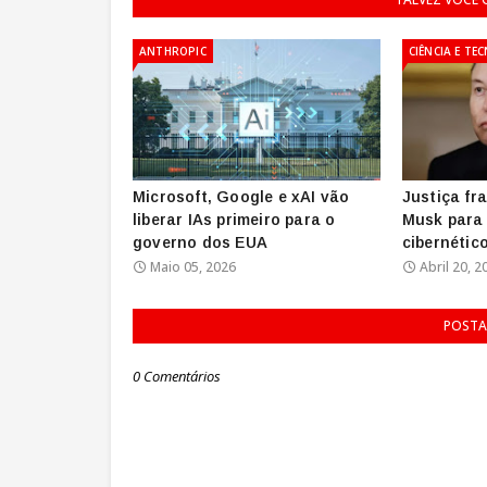
ANTHROPIC
CIÊNCIA E TE
Microsoft, Google e xAI vão
Justiça fr
liberar IAs primeiro para o
Musk para 
governo dos EUA
cibernétic
Maio 05, 2026
Abril 20, 2
POSTA
0 Comentários