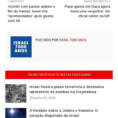
ANTIGOS
MAIS RECENTES
Acordo com países árabes e
Parar guerra em Gaza agora
fim do Hamas: Israel cita
'seria uma vergonha', diz
'oportunidades' após guerra
oficial sênior da IDF
com Irã
POSTADO POR
ISRAEL 7000 ANOS
TALVEZ VOCÊ GOSTE DESTAS POSTAGENS
Israel frustra plano terrorista e desmonta
laboratório de bombas na Cisjordânia
Junho 30, 2025
A Verdade sobre a Judeia e Samaria: O
coração disputado de Israel