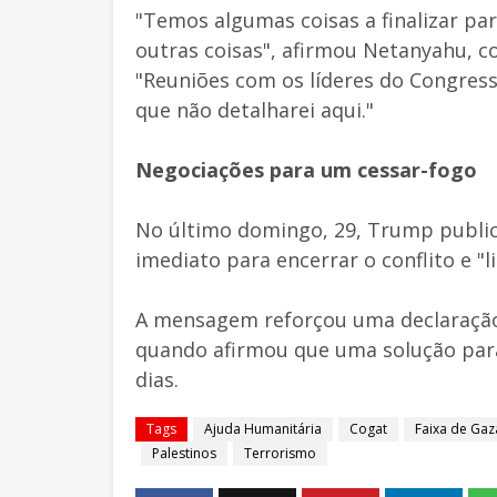
"Temos algumas coisas a finalizar pa
outras coisas", afirmou Netanyahu, 
"Reuniões com os líderes do Congres
que não detalharei aqui."
Negociações para um cessar-fogo
No último domingo, 29, Trump public
imediato para encerrar o conflito e "l
A mensagem reforçou uma declaração f
quando afirmou que uma solução para
dias.
Tags
Ajuda Humanitária
Cogat
Faixa de Gaz
Palestinos
Terrorismo