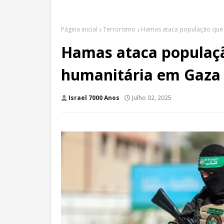
Página inicial
Terrorismo
Hamas ataca população que 
Hamas ataca populaçã
humanitária em Gaza
Israel 7000 Anos
Julho 02, 2025