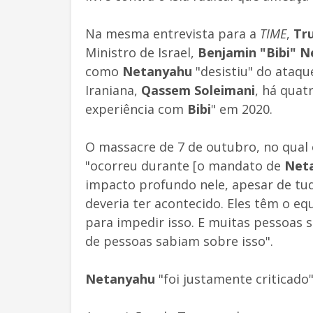
Na mesma entrevista para a
TIME
,
Tr
Ministro de Israel,
Benjamin "Bibi" 
como
Netanyahu
"desistiu" do ataq
Iraniana,
Qassem Soleimani
, há quat
experiência com
Bibi
" em 2020.
O massacre de 7 de outubro, no qual
"ocorreu durante [o mandato de
Net
impacto profundo nele, apesar de tu
deveria ter acontecido. Eles têm o eq
para impedir isso. E muitas pessoas s
de pessoas sabiam sobre isso".
Netanyahu
"foi justamente criticado