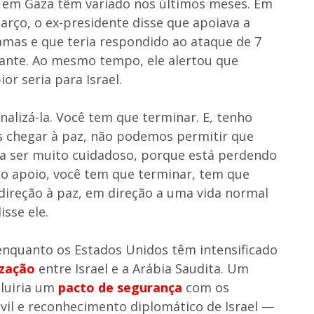
 em Gaza têm variado nos últimos meses. Em
rço, o ex-presidente disse que apoiava a
Hamas e que teria respondido ao ataque de 7
ante. Ao mesmo tempo, ele alertou que
or seria para Israel.
nalizá-la. Você tem que terminar. E, tenho
os chegar à paz, não podemos permitir que
cisa ser muito cuidadoso, porque está perdendo
o apoio, você tem que terminar, tem que
 direção à paz, em direção a uma vida normal
isse ele.
nquanto os Estados Unidos têm intensificado
zação
entre Israel e a Arábia Saudita. Um
cluiria um
pacto de segurança
com os
ivil e reconhecimento diplomático de Israel —