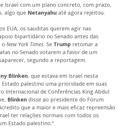
 Israel com um plano concreto, com prazo,
o, algo que
Netanyahu
até agora rejeitou.
os EUA, os sauditas querem agir nas
poio bipartidário no Senado antes das
m o
New York Times
. Se
Trump
retomar a
ratas no Senado votarem a favor de um
saparecer, segundo a reportagem.
ny Blinken
, que estava em Israel nesta
Estado palestino uma prioridade em suas
ro Internacional de Conferências King Abdul
be,
Blinken
disse ao presidente do Fórum
"Acredito que a maior e mais eficaz repreensão
srael ter relações normais com todos os
 um Estado palestino."