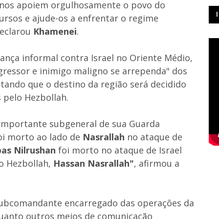
anos apoiem orgulhosamente o povo do
ursos e ajude-os a enfrentar o regime
declarou
Khamenei
.
iança informal contra Israel no Oriente Médio,
gressor e inimigo maligno se arrependa" dos
ntando que o destino da região será decidido
s pelo Hezbollah.
 importante subgeneral de sua Guarda
oi morto ao lado de
Nasrallah
no ataque de
as Nilrushan
foi morto no ataque de Israel
do Hezbollah,
Hassan Nasrallah"
, afirmou a
subcomandante encarregado das operações da
quanto outros meios de comunicação