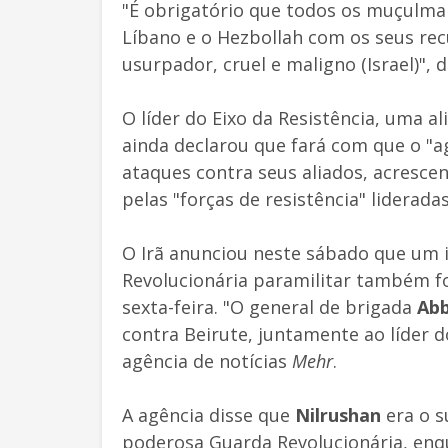
"É obrigatório que todos os muçulm
Líbano e o Hezbollah com os seus rec
usurpador, cruel e maligno (Israel)", 
O líder do Eixo da Resistência, uma al
ainda declarou que fará com que o "a
ataques contra seus aliados, acresce
pelas "forças de resistência" liderada
O Irã anunciou neste sábado que um
Revolucionária paramilitar também f
sexta-feira. "O general de brigada
Abb
contra Beirute, juntamente ao líder 
agência de notícias
Mehr
.
A agência disse que
Nilrushan
era o 
poderosa Guarda Revolucionária, en