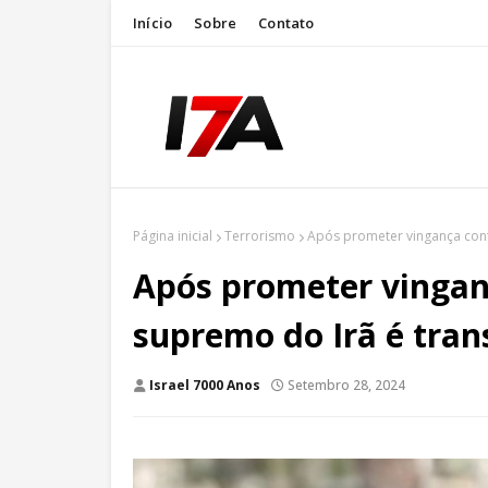
Início
Sobre
Contato
Página inicial
Terrorismo
Após prometer vingança contra
Após prometer vinganç
supremo do Irã é trans
Israel 7000 Anos
Setembro 28, 2024