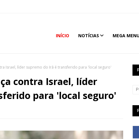
INÍCIO
NOTÍCIAS
MEGA MEN
 Israel, líder supremo do Irã é transferido para 'local seguro'
a contra Israel, líder
ferido para 'local seguro'