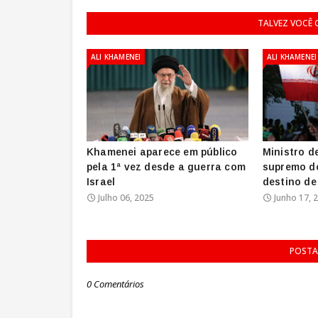
TALVEZ VOCÊ
ALI KHAMENEI
ALI KHAMENEI
Khamenei aparece em público
Ministro de
pela 1ª vez desde a guerra com
supremo do
Israel
destino d
Julho 06, 2025
Junho 17, 
POSTA
0 Comentários