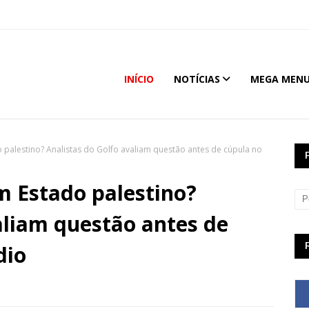
INÍCIO
NOTÍCIAS
MEGA MEN
palestino? Analistas do Golfo avaliam questão antes de cúpula no
 Estado palestino?
aliam questão antes de
dio