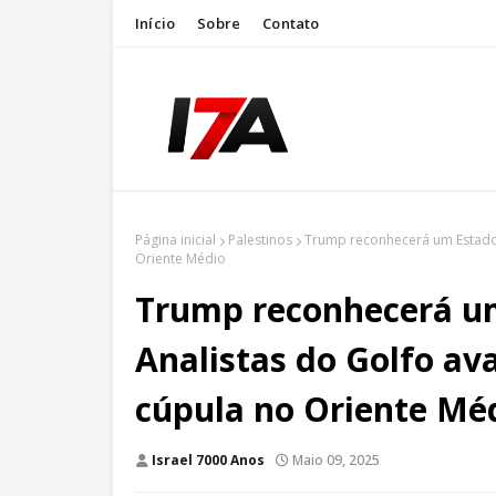
Início
Sobre
Contato
Página inicial
Palestinos
Trump reconhecerá um Estado 
Oriente Médio
Trump reconhecerá um
Analistas do Golfo av
cúpula no Oriente Mé
Israel 7000 Anos
Maio 09, 2025